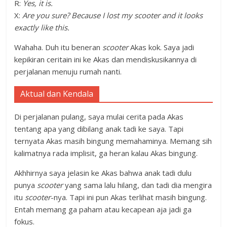
R:
Yes, it is.
X:
Are you sure? Because I lost my scooter and it looks
exactly like this.
Wahaha. Duh itu beneran
scooter
Akas kok. Saya jadi
kepikiran ceritain ini ke Akas dan mendiskusikannya di
perjalanan menuju rumah nanti.
Aktual dan Kendala
Di perjalanan pulang, saya mulai cerita pada Akas
tentang apa yang dibilang anak tadi ke saya. Tapi
ternyata Akas masih bingung memahaminya. Memang sih
kalimatnya rada implisit, ga heran kalau Akas bingung.
Akhhirnya saya jelasin ke Akas bahwa anak tadi dulu
punya
scooter
yang sama lalu hilang, dan tadi dia mengira
itu
scooter
-nya. Tapi ini pun Akas terlihat masih bingung.
Entah memang ga paham atau kecapean aja jadi ga
fokus.