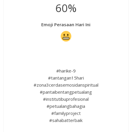
60%
Emoji Perasaan Hari Ini
#harike-9
#tantangan15hari
#zona3cerdasemosidanspiritual
#pantaibentangpetualang
#institutibuprofesional
#petualangbahagia
#familyproject
#sahabatterbaik