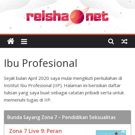
Skip
Reisha's
to
content
Planet
Blog
Personal
Reisha
Ibu Profesional
Humaira
Sejak bulan April 2020 saya mulai mengikuti perkuliahan di
Institut Ibu Profesional (IIP). Halaman ini berisikan daftar
tulisan yang saya buat sebagai catatan pribadi serta untuk
memenuhi tugas di IIP.
Bunda Sayang Zona 7 – Pendidikan Seksualitas
Zona 7 Live 9: Peran