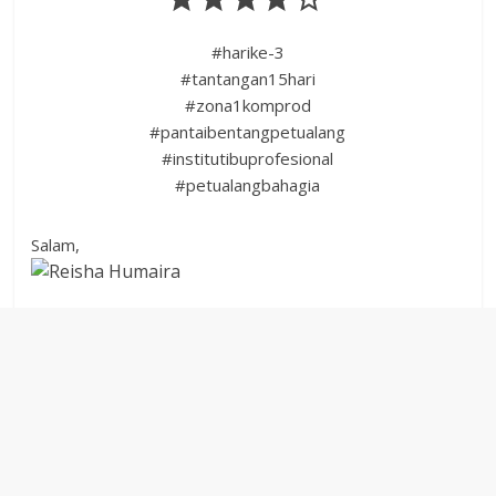
#harike-3
#tantangan15hari
#zona1komprod
#pantaibentangpetualang
#institutibuprofesional
#petualangbahagia
Salam,