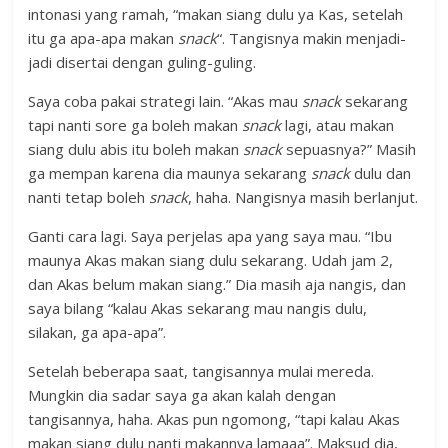
intonasi yang ramah, “makan siang dulu ya Kas, setelah
itu ga apa-apa makan
snack
“. Tangisnya makin menjadi-
jadi disertai dengan guling-guling.
Saya coba pakai strategi lain. “Akas mau
snack
sekarang
tapi nanti sore ga boleh makan
snack
lagi, atau makan
siang dulu abis itu boleh makan
snack
sepuasnya?” Masih
ga mempan karena dia maunya sekarang
snack
dulu dan
nanti tetap boleh
snack
, haha. Nangisnya masih berlanjut.
Ganti cara lagi. Saya perjelas apa yang saya mau. “Ibu
maunya Akas makan siang dulu sekarang. Udah jam 2,
dan Akas belum makan siang.” Dia masih aja nangis, dan
saya bilang “kalau Akas sekarang mau nangis dulu,
silakan, ga apa-apa”.
Setelah beberapa saat, tangisannya mulai mereda.
Mungkin dia sadar saya ga akan kalah dengan
tangisannya, haha. Akas pun ngomong, “tapi kalau Akas
makan siang dulu nanti makannya lamaaa”. Maksud dia,