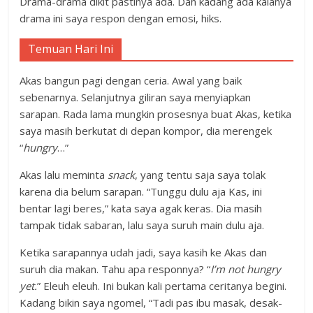
Drama-drama dikit pastinya ada. Dan kadang ada kalanya
drama ini saya respon dengan emosi, hiks.
Temuan Hari Ini
Akas bangun pagi dengan ceria. Awal yang baik
sebenarnya. Selanjutnya giliran saya menyiapkan
sarapan. Rada lama mungkin prosesnya buat Akas, ketika
saya masih berkutat di depan kompor, dia merengek
“
hungry
…”
Akas lalu meminta
snack
, yang tentu saja saya tolak
karena dia belum sarapan. “Tunggu dulu aja Kas, ini
bentar lagi beres,” kata saya agak keras. Dia masih
tampak tidak sabaran, lalu saya suruh main dulu aja.
Ketika sarapannya udah jadi, saya kasih ke Akas dan
suruh dia makan. Tahu apa responnya? “
I’m not hungry
yet.
” Eleuh eleuh. Ini bukan kali pertama ceritanya begini.
Kadang bikin saya ngomel, “Tadi pas ibu masak, desak-