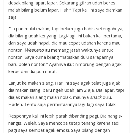
desak bilang lapar, lapar. Sekarang giliran udah beres,
malah bilang belum lapar. Huh.” Tapi kali ini saya diamkan
saja.
Dia pun mulai makan, tapi belum juga habis setengahnya,
dia bilang udah kenyang. Lagi-lagi, ini bukan kali pertama,
dan saya udah hapal, dia mau cepat udahan karena mau
nonton.
Weekend
itu memang jatah waktunya untuk
nonton. Saya cuma bilang “habiskan dulu sarapannya,
baru boleh nonton.” Ayahnya ikut nimbrung dengan agak
keras dan dia pun nurut.
Lanjut ke makan siang. Hari ini saya agak telat juga ajak
dia makan siang, baru ngeh udah jam 2 aja. Dia lapar, tapi
diajak makan siang malah nolak, maunya
snack
dulu.
Hadeh. Tentu saja permintaannya lagi-lagi saya tolak.
Responnya kali ini lebih parah dibanding pagi. Dia nangis-
nangis. Weleh. Saya mencoba tetap tenang karena tadi
pagi saya sempat agak emosi. Saya bilang dengan