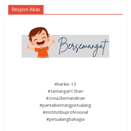
Respon Akas
#harike-13
#tantangan15hari
#zona2kemandirian
#pantaibentangpetualang
#institutibuprofesional
#petualangbahagia