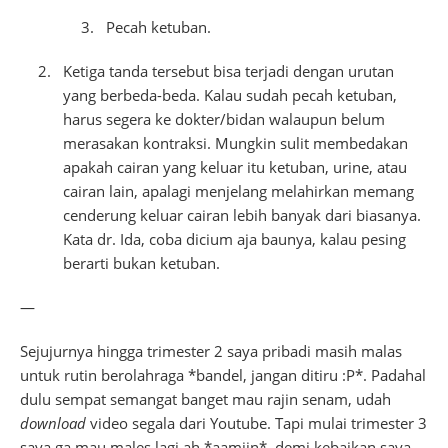
Pecah ketuban.
Ketiga tanda tersebut bisa terjadi dengan urutan
yang berbeda-beda. Kalau sudah pecah ketuban,
harus segera ke dokter/bidan walaupun belum
merasakan kontraksi. Mungkin sulit membedakan
apakah cairan yang keluar itu ketuban, urine, atau
cairan lain, apalagi menjelang melahirkan memang
cenderung keluar cairan lebih banyak dari biasanya.
Kata dr. Ida, coba dicium aja baunya, kalau pesing
berarti bukan ketuban.
—
Sejujurnya hingga trimester 2 saya pribadi masih malas
untuk rutin berolahraga *bandel, jangan ditiru :P*. Padahal
dulu sempat semangat banget mau rajin senam, udah
download
video segala dari Youtube. Tapi mulai trimester 3
saya ga mau males lagi ah *aamiin*, demi kebaikan saya