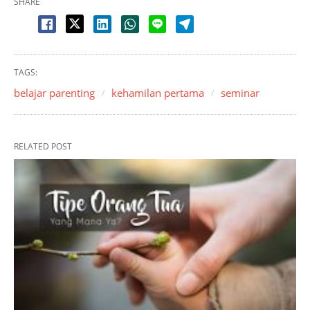
SHARE
TAGS:
belajar parenting
kehamilan pertama
seminar
RELATED POST