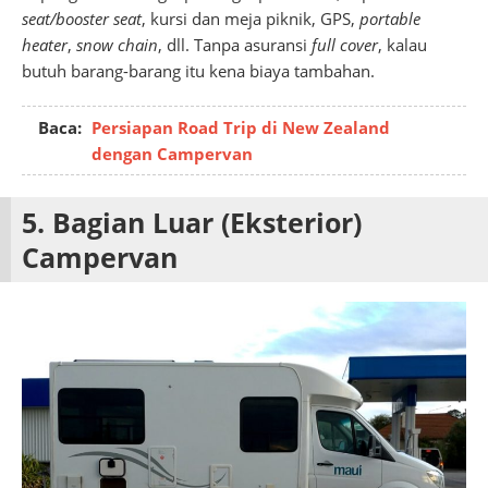
seat/booster seat
, kursi dan meja piknik, GPS,
portable
heater
,
snow chain
, dll. Tanpa asuransi
full cover
, kalau
butuh barang-barang itu kena biaya tambahan.
Baca:
Persiapan Road Trip di New Zealand
dengan Campervan
5. Bagian Luar (Eksterior)
Campervan