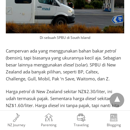
Di sebuah SPBU di South Island
Campervan ada yang menggunakan bahan bakar
petrol
(bensin), tapi biasanya yang ukurannya kecil aja. Sebagian
besar lainnya menggunakan
diesel
(solar). SPBU di New
Zealand ada banyak pilihan, seperti BP, Caltex,
Challenge, Gull, Mobil, Pak ‘n Save, Waitomo, dan Z.
Harga
petrol
di New Zealand sekitar NZ$2.30/liter, ini
udah termasuk pajak. Sementara harga
diesel
sekitar
NZ$1.60/liter. Harga
diesel
ini tanpa pajak, tapi nanti kita
akan dikenakan
road user charges
(RUC). RUC dibayarkan
pada saat pengembalian campervan. Biayanya dihitung
NZ Journey
Parenting
Traveling
Blogging
berdasarkan jenis kendaraan dan jarak tempuh per 1.000