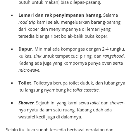
butuh untuk makan) bisa dilepas-pasang.
Lemari dan rak penyimpanan barang
. Selama
road trip
kami selalu mengeluarkan barang-barang
dari koper dan menyimpannya di lemari yang
tersedia biar ga ribet bolak-balik buka koper.
Dapur
. Minimal ada kompor gas dengan 2-4 tungku,
kulkas,
sink
untuk tempat cuci piring, dan
rangehood
.
Kadang ada juga yang kompornya punya oven serta
microwave
.
Toilet
. Toiletnya berupa toilet duduk, dan lubangnya
itu langsung nyambung ke
toilet cassette
.
Shower
. Sejauh ini yang kami sewa
toilet
dan
shower
-
nya nyatu dalam satu ruang. Kadang udah ada
wastafel kecil juga di dalamnya.
Selain itu, juga sudah tersedia berbagai peralatan dan