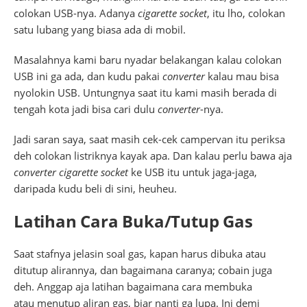
colokan USB-nya. Adanya
cigarette socket
, itu lho, colokan
satu lubang yang biasa ada di mobil.
Masalahnya kami baru nyadar belakangan kalau colokan
USB ini ga ada, dan kudu pakai
converter
kalau mau bisa
nyolokin USB. Untungnya saat itu kami masih berada di
tengah kota jadi bisa cari dulu
converter
-nya.
Jadi saran saya, saat masih cek-cek campervan itu periksa
deh colokan listriknya kayak apa. Dan kalau perlu bawa aja
converter
cigarette socket
ke USB itu untuk jaga-jaga,
daripada kudu beli di sini, heuheu.
Latihan Cara Buka/Tutup Gas
Saat stafnya jelasin soal gas, kapan harus dibuka atau
ditutup alirannya, dan bagaimana caranya; cobain juga
deh. Anggap aja latihan bagaimana cara membuka
atau menutup aliran gas, biar nanti ga lupa. Ini demi