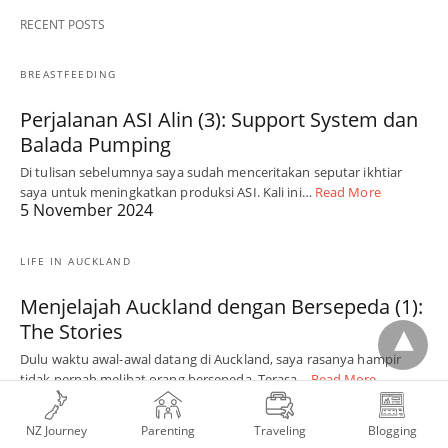
RECENT POSTS
BREASTFEEDING
Perjalanan ASI Alin (3): Support System dan
Balada Pumping
Di tulisan sebelumnya saya sudah menceritakan seputar ikhtiar
saya untuk meningkatkan produksi ASI. Kali ini…
Read More
5 November 2024
LIFE IN AUCKLAND
Menjelajah Auckland dengan Bersepeda (1):
The Stories
Dulu waktu awal-awal datang di Auckland, saya rasanya hampir
tidak pernah melihat orang bersepeda. Terasa…
Read More
25 Mei 2024
NZ Journey
Parenting
Traveling
Blogging