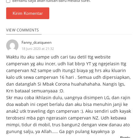
Beritahu saya akan tulisan baru melalui surel.
VIEW COMMENTS
Fanny_dcatqueen
18 Juni 2020 at 21:32
Waktu itu aku sampe udh cari tau detil ttg website
campervan yg aku incer, udh liat bbrp YT yg ngejelasin ttg
campervan NZ sampe udh itung2 biaya yg hrs aku kluarin
kalo utk sewa campervan 16 hari . Semua udh dipersiapkan,
dan datanglah Si Mbak Corona huahahahaha. Nangis lgs,
Krn bataaal semuanyaaa :D.
Skr mau coba ikhlasin dulu, uangnya disimpen LG, dan rajin
doa wabah ini cepet berlalu dan aku bisa menuhin janji ke
anak2 utk traveling dgn campervan :). Aku sendiri udh kayak
terobsesi mba pgn ngerasain campervan NZ. Udh kebawa
mimpi, tidur di mobil, trus bangun2 dengan view danau ato
gunung salju, ya Allah..... Ga pgn pulang kayaknya :p
Reply