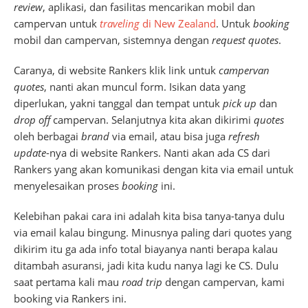
review
, aplikasi, dan fasilitas mencarikan mobil dan
campervan untuk
traveling
di New Zealand
. Untuk
booking
mobil dan campervan, sistemnya dengan
request quotes
.
Caranya, di website Rankers klik link untuk
campervan
quotes
, nanti akan muncul form. Isikan data yang
diperlukan, yakni tanggal dan tempat untuk
pick up
dan
drop off
campervan. Selanjutnya kita akan dikirimi
quotes
oleh berbagai
brand
via email, atau bisa juga
refresh
update
-nya di website Rankers. Nanti akan ada CS dari
Rankers yang akan komunikasi dengan kita via email untuk
menyelesaikan proses
booking
ini.
Kelebihan pakai cara ini adalah kita bisa tanya-tanya dulu
via email kalau bingung. Minusnya paling dari quotes yang
dikirim itu ga ada info total biayanya nanti berapa kalau
ditambah asuransi, jadi kita kudu nanya lagi ke CS. Dulu
saat pertama kali mau
road trip
dengan campervan, kami
booking via Rankers ini.