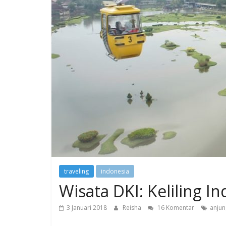
traveling
indonesia
Wisata DKI: Keliling I
3 Januari 2018
Reisha
16 Komentar
anjun