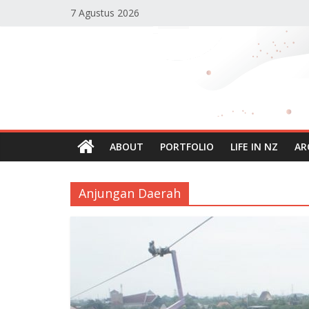
Skip
7 Agustus 2026
to
content
Reisha's
Planet
Blog
Personal
ABOUT
PORTFOLIO
LIFE IN NZ
AR
Reisha
Humaira
Anjungan Daerah