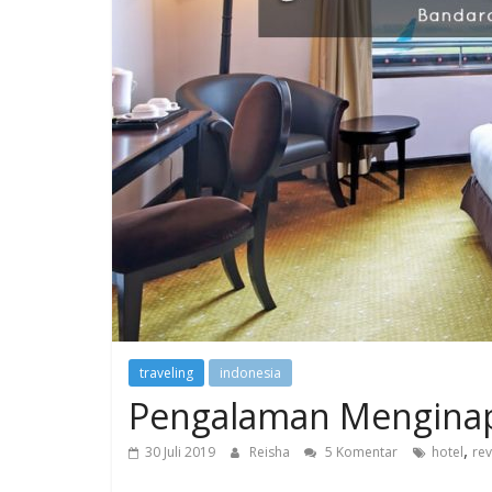
traveling
indonesia
Pengalaman Menginap d
,
30 Juli 2019
Reisha
5 Komentar
hotel
rev