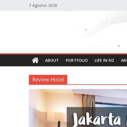
Skip
7 Agustus 2026
to
content
Reisha's
Planet
Blog
Personal
ABOUT
PORTFOLIO
LIFE IN NZ
AR
Reisha
Humaira
Review Hotel