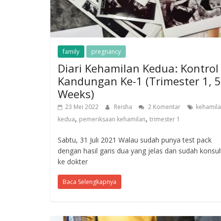
family
pregnancy
Diari Kehamilan Kedua: Kontrol
Kandungan Ke-1 (Trimester 1, 5
Weeks)
23 Mei 2022
Reisha
2 Komentar
kehamil
,
,
kedua
pemeriksaan kehamilan
trimester 1
Sabtu, 31 Juli 2021 Walau sudah punya test pack
dengan hasil garis dua yang jelas dan sudah konsul
ke dokter
Baca Selengkapnya