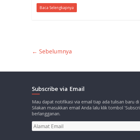
Baca Selengkapnya
← Sebelumnya
Subscribe via Email
Mau dapat notifikasi via email tiap ada tulisan baru di
Silakan masukkan email Anda lalu klik tombol 'Subscri
berlangganan.
Alamat
Email