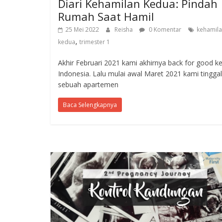
Diari Kehamilan Kedua: Pindah
Rumah Saat Hamil
25 Mei 2022
Reisha
0 Komentar
kehamil
,
kedua
trimester 1
Akhir Februari 2021 kami akhirnya back for good k
Indonesia. Lalu mulai awal Maret 2021 kami tinggal
sebuah apartemen
Baca Selengkapnya