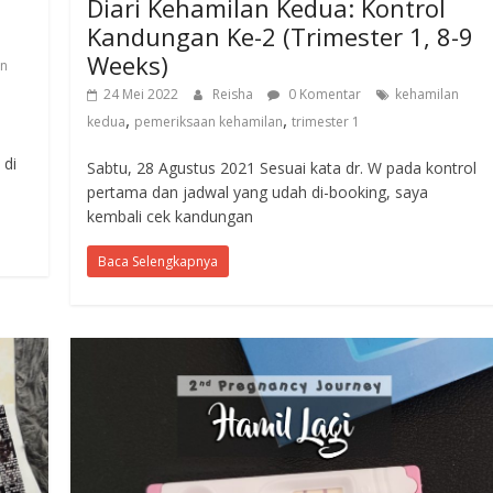
Diari Kehamilan Kedua: Kontrol
Kandungan Ke-2 (Trimester 1, 8-9
Weeks)
an
24 Mei 2022
Reisha
0 Komentar
kehamilan
,
,
kedua
pemeriksaan kehamilan
trimester 1
e
 di
Sabtu, 28 Agustus 2021 Sesuai kata dr. W pada kontrol
pertama dan jadwal yang udah di-booking, saya
kembali cek kandungan
Baca Selengkapnya