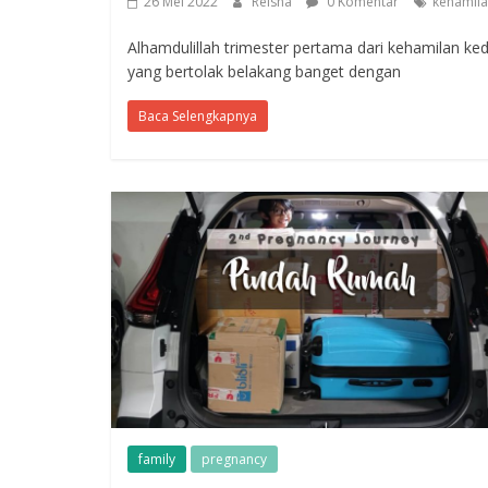
26 Mei 2022
Reisha
0 Komentar
kehamil
Alhamdulillah trimester pertama dari kehamilan kedu
yang bertolak belakang banget dengan
Baca Selengkapnya
family
pregnancy