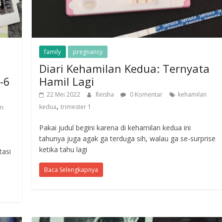
family
pregnancy
Diari Kehamilan Kedua: Ternyata
-6
Hamil Lagi
22 Mei 2022
Reisha
0 Komentar
kehamilan
,
kedua
trimester 1
an
Pakai judul begini karena di kehamilan kedua ini
tahunya juga agak ga terduga sih, walau ga se-surprise
ketika tahu lagi
tasi
Baca Selengkapnya