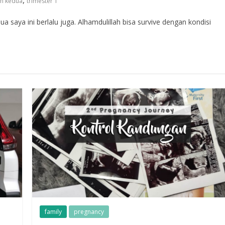
,
an kedua
trimester 1
a saya ini berlalu juga. Alhamdulillah bisa survive dengan kondisi
family
pregnancy