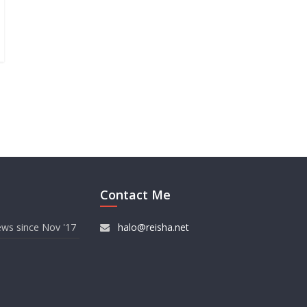
Contact Me
ews since Nov '17