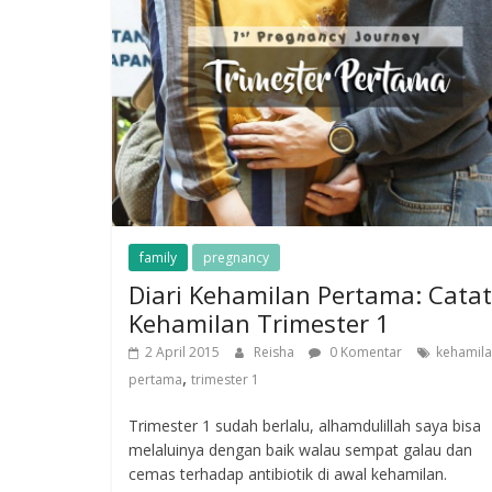
family
pregnancy
Diari Kehamilan Pertama: Cata
Kehamilan Trimester 1
2 April 2015
Reisha
0 Komentar
kehamil
,
pertama
trimester 1
Trimester 1 sudah berlalu, alhamdulillah saya bisa
melaluinya dengan baik walau sempat galau dan
cemas terhadap antibiotik di awal kehamilan.