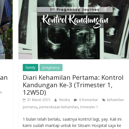
family
pregnancy
tan
Diari Kehamilan Pertama: Kontrol
Kandungan Ke-3 (Trimester 1,
12W5D)
an
31 Maret 2015
Reisha
0 Komentar
kehamilan
,
,
pertama
pemeriksaan kehamilan
trimester 1
1 bulan telah berlalu, saatnya kontrol lagi, yay. Kali ini
kami sudah mantap untuk ke Siloam Hospital saja ke