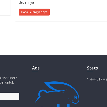
depannya
Baca Selengkapnya
Ads
Stats
 reisha.net?
1,444,517 vi
be' untuk