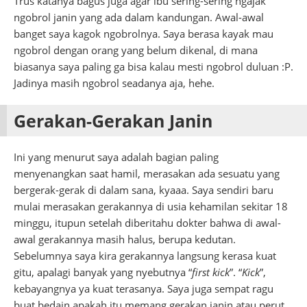
Trus katanya bagus juga agar ibu sering-sering ngajak
ngobrol janin yang ada dalam kandungan. Awal-awal
banget saya kagok ngobrolnya. Saya berasa kayak mau
ngobrol dengan orang yang belum dikenal, di mana
biasanya saya paling ga bisa kalau mesti ngobrol duluan :P.
Jadinya masih ngobrol seadanya aja, hehe.
Gerakan-Gerakan Janin
Ini yang menurut saya adalah bagian paling
menyenangkan saat hamil, merasakan ada sesuatu yang
bergerak-gerak di dalam sana, kyaaa. Saya sendiri baru
mulai merasakan gerakannya di usia kehamilan sekitar 18
minggu, itupun setelah diberitahu dokter bahwa di awal-
awal gerakannya masih halus, berupa kedutan.
Sebelumnya saya kira gerakannya langsung kerasa kuat
gitu, apalagi banyak yang nyebutnya “
first kick
”. “
Kick
”,
kebayangnya ya kuat terasanya. Saya juga sempat ragu
buat bedain apakah itu memang gerakan janin atau perut