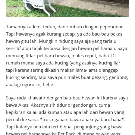
Tamannya adem, teduh, dan rimbun dengan pepohonan.
Tapi hawanya agak kurang sedap, ya ada bau-bau bekas
hewan gitu lah. Mungkin hidung saya aja yang terlalu
sensitif atau tidak terbiasa dengan hewan peliharaan. Saya
memang tidak pelihara hewan, males repot, haha. Di
rumah mama saya ada kucing (yang asalnya kucing liar
tapi karena sering dikasih makan lama-lama dianggap
kucing sendiri), tapi saya pun males buat pegang, gendong,
apalagi ngurusin, hehe.
Saya rada khawatir dengan bau-bau hewan ini karena saya
bawa Akas. Akasnya sih tidur di gendongan, cuma
kepikiran kalau ada kuman atau apa lah dari hewan yang
pernah ke sana. *trus ngapain bawa anaknya buu, haha*.
Tapi katanya ada tata tertib buat pengunjung yang bawa
hewan peliharaannya ke Pet Park, di mana hewan yang