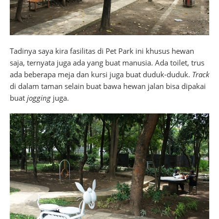
Tadinya saya kira fasilitas di Pet Park ini khusus hewan
saja, ternyata juga ada yang buat manusia. Ada toilet, trus
ada beberapa meja dan kursi juga buat duduk-duduk.
Track
di dalam taman selain buat bawa hewan jalan bisa dipakai
buat
jogging
juga.