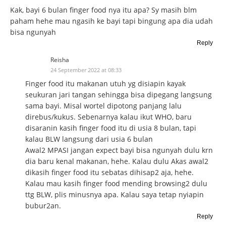
Kak, bayi 6 bulan finger food nya itu apa? Sy masih blm
paham hehe mau ngasih ke bayi tapi bingung apa dia udah
bisa ngunyah
Reply
Reisha
24 September 2022 at 08:33
Finger food itu makanan utuh yg disiapin kayak
seukuran jari tangan sehingga bisa dipegang langsung
sama bayi. Misal wortel dipotong panjang lalu
direbus/kukus. Sebenarnya kalau ikut WHO, baru
disaranin kasih finger food itu di usia 8 bulan, tapi
kalau BLW langsung dari usia 6 bulan
Awal2 MPASI jangan expect bayi bisa ngunyah dulu krn
dia baru kenal makanan, hehe. Kalau dulu Akas awal2
dikasih finger food itu sebatas dihisap2 aja, hehe.
Kalau mau kasih finger food mending browsing2 dulu
ttg BLW, plis minusnya apa. Kalau saya tetap nyiapin
bubur2an.
Reply