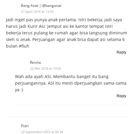
Bang Aswi | @bangaswi
27 April 2018 at 13:03
Jadi inget pas punya anak pertama. Istri bekerja, jadi saya
harus jadi Kurir Asi: jemput asi ke kantor tempat istri
bekerja terus pulang ke rumah agar bisa langsung diminum
oleh si anak. Perjuangan agar anak bisa dapat asi selama 6
bulan #fiuh
Reply
Reisha
22 Mei 2018 at 10:02
Wah ada ayah ASI. Membantu banget itu bang
perjuangannya. ASI itu mesti dperjuangkan sama-sama
ya :)
Reply
Putri
24 September 2022 at 06:34