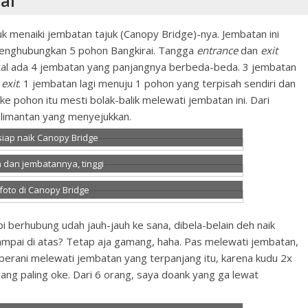
ai
uk menaiki jembatan tajuk (Canopy Bridge)-nya. Jembatan ini
enghubungkan 5 pohon Bangkirai. Tangga
entrance
dan
exit
al ada 4 jembatan yang panjangnya berbeda-beda. 3 jembatan
a
exit
. 1 jembatan lagi menuju 1 pohon yang terpisah sendiri dan
e pohon itu mesti bolak-balik melewati jembatan ini. Dari
limantan yang menyejukkan.
siap naik Canopy Bridge
 dan jembatannya, tinggi
foto di Canopy Bridge
i berhubung udah jauh-jauh ke sana, dibela-belain deh naik
Sampai di atas? Tetap aja gamang, haha. Pas melewati jembatan,
 berani melewati jembatan yang terpanjang itu, karena kudu 2x
yang paling oke. Dari 6 orang, saya doank yang ga lewat