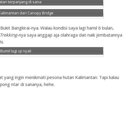
tan terpanjang di sana
alimantan dari Canopy Bridge
ukit Bangkirai-nya. Walau kondisi saya lagi hamil 6 bulan,
Trekking
-nya saya anggap aja olahraga dan naik jembatannya
hi.
Bumil lagi uji nyali
 yang ingin menikmati pesona hutan Kalimantan. Tapi kalau
pong ntar di sananya, hehe.