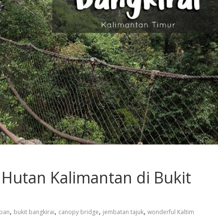
 Hutan Kalimantan di Bukit
,
,
,
,
apan
bukit bangkirai
canopy bridge
jembatan tajuk
wonderful Kaltim