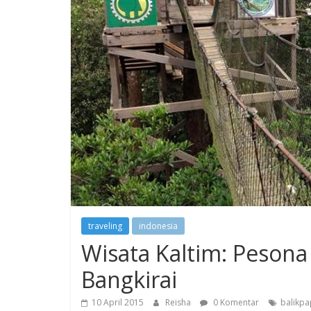
traveling
indonesia
Wisata Kaltim: Pesona
Bangkirai
10 April 2015
Reisha
0 Komentar
balikp