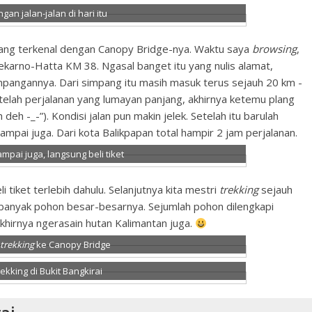
an jalan-jalan di hari itu
 yang terkenal dengan Canopy Bridge-nya. Waktu saya
browsing
,
Soekarno-Hatta KM 38. Ngasal banget itu yang nulis alamat,
mpangannya. Dari simpang itu masih masuk terus sejauh 20 km -
 Setelah perjalanan yang lumayan panjang, akhirnya ketemu plang
h deh -_-”). Kondisi jalan pun makin jelek. Setelah itu barulah
pai juga. Dari kota Balikpapan total hampir 2 jam perjalanan.
mpai juga, langsung beli tiket
iket terlebih dahulu. Selanjutnya kita mestri
trekking
sejauh
 banyak pohon besar-besarnya. Sejumlah pohon dilengkapi
khirnya ngerasain hutan Kalimantan juga.
trekking
ke Canopy Bridge
trekking di Bukit Bangkirai