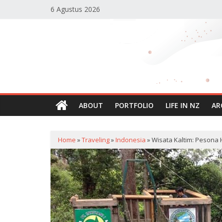
Skip
6 Agustus 2026
to
content
Reisha's
Planet
Blog
Personal
ABOUT
PORTFOLIO
LIFE IN NZ
AR
Reisha
Humaira
Home
»
Traveling
»
Indonesia
»
Wisata Kaltim: Pesona 