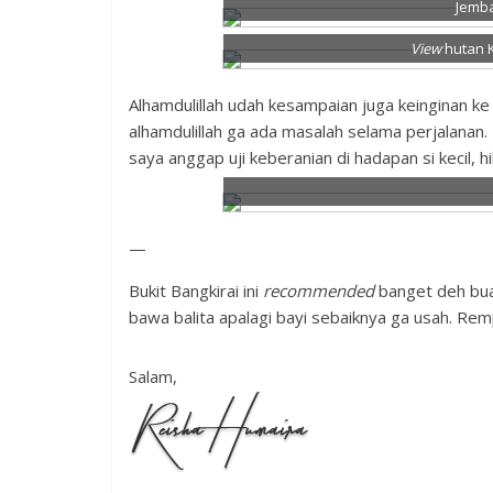
Jemba
View
hutan K
Alhamdulillah udah kesampaian juga keinginan ke B
alhamdulillah ga ada masalah selama perjalanan.
saya anggap uji keberanian di hadapan si kecil, hi
—
Bukit Bangkirai ini
recommended
banget deh buat
bawa balita apalagi bayi sebaiknya ga usah. Rem
Salam,