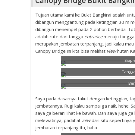
Canopy Bridge Bukit Bangkir
Tujuan utama kami ke Bukit Bangkirai adalah unt
dibangun menggantung pada ketinggian 30 m m
dibangun menempel pada 2 pohon berbeda. Tot
adalah rute dari tangga
entrance
menuju tangg
merupakan jembatan terpanjang, jadi kalau mau k
Canopy Bridge ini kita bisa melihat
view
hutan Ka
Siap-
Tangga
Ber
Saya pada dasarnya takut dengan ketinggian, tap
jembatannya. Rugi kalau sampai ga naik, hehe. 
saya ga berani lihat ke bawah. Dan saya juga ga
melewatinya, padahal
view
dari situ sepertinya 
jembatan terpanjang itu, haha.