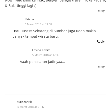
wow.. kalo balik ke Indo, pengen banget travelling ke Padang
& Bukittinggi lagi :)
Reply
Reisha
5 Maret 2018 at 17:38
Haruuusss!! Sekarang di Sumbar juga udah makin
banyak tempat wisata baru.
Reply
Levina Tabita
5 Maret 2018 at 17:39
Aaah penasaran jadinyaa...
Reply
turiscantik
5 Maret 2018 at 21:47