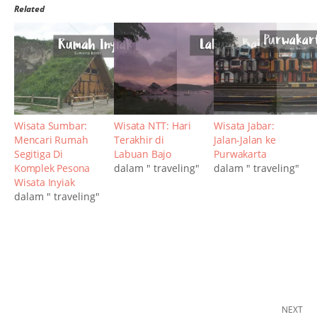
Related
Wisata Sumbar:
Wisata NTT: Hari
Wisata Jabar:
Mencari Rumah
Terakhir di
Jalan-Jalan ke
Segitiga Di
Labuan Bajo
Purwakarta
Komplek Pesona
dalam " traveling"
dalam " traveling"
Wisata Inyiak
dalam " traveling"
NEXT