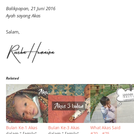
Balikpapan, 21 Juni 2016
Ayah sayang Akas
Salam,
Related
Bulan Ke-1 Akas
Bulan Ke-3 Akas
What Akas Said
dalam " family"
dalam " family"
#70 – #75