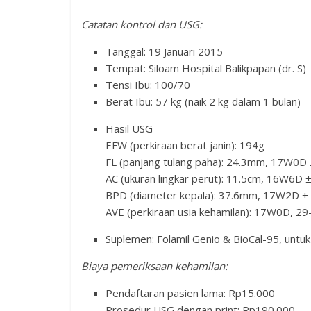
Catatan kontrol dan USG:
Tanggal: 19 Januari 2015
Tempat: Siloam Hospital Balikpapan (dr. S)
Tensi Ibu: 100/70
Berat Ibu: 57 kg (naik 2 kg dalam 1 bulan)
Hasil USG
EFW (perkiraan berat janin): 194g
FL (panjang tulang paha): 24.3mm, 17W0D
AC (ukuran lingkar perut): 11.5cm, 16W6D 
BPD (diameter kepala): 37.6mm, 17W2D ±
AVE (perkiraan usia kehamilan): 17W0D, 2
Suplemen: Folamil Genio & BioCal-95, untuk
Biaya pemeriksaan kehamilan:
Pendaftaran pasien lama: Rp15.000
Prosedur USG dengan print: Rp190.000