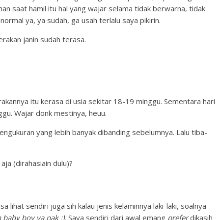
an saat hamil itu hal yang wajar selama tidak berwarna, tidak
rmal ya, ya sudah, ga usah terlalu saya pikirin.
erakan janin sudah terasa.
rakannya itu kerasa di usia sekitar 18-19 minggu. Sementara hari
nggu. Wajar donk mestinya, heuu.
 pengukuran yang lebih banyak dibanding sebelumnya. Lalu tiba-
aja (dirahasiain dulu)?
 lihat sendiri juga sih kalau jenis kelaminnya laki-laki, soalnya
h baby boy ya nak :).
Saya sendiri dari awal emang
prefer
dikasih