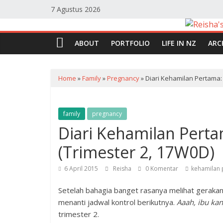
Skip
7 Agustus 2026
to
content
Reisha's
ABOUT
PORTFOLIO
LIFE IN NZ
ARC
Planet
Home
»
Family
»
Pregnancy
»
Diari Kehamilan Pertama:
Blog
Personal
Reisha
family
pregnancy
Humaira
Diari Kehamilan Pert
(Trimester 2, 17W0D)
6 April 2015
Reisha
0 Komentar
kehamilan
Setelah bahagia banget rasanya melihat gerakan 
menanti jadwal kontrol berikutnya.
Aaah, ibu kan
trimester 2.