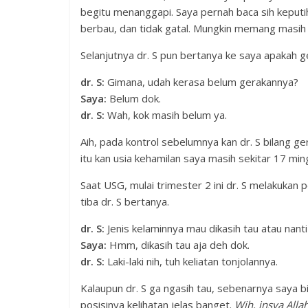
begitu menanggapi. Saya pernah baca sih keputih
berbau, dan tidak gatal. Mungkin memang masih no
Selanjutnya dr. S pun bertanya ke saya apakah g
dr. S:
Gimana, udah kerasa belum gerakannya?
Saya:
Belum dok.
dr. S:
Wah, kok masih belum ya.
Aih, pada kontrol sebelumnya kan dr. S bilang ge
itu kan usia kehamilan saya masih sekitar 17 mi
Saat USG, mulai trimester 2 ini dr. S melakukan
tiba dr. S bertanya.
dr. S:
Jenis kelaminnya mau dikasih tau atau nanti 
Saya:
Hmm, dikasih tau aja deh dok.
dr. S:
Laki-laki nih, tuh keliatan tonjolannya.
Kalaupun dr. S ga ngasih tau, sebenarnya saya bisa
posisinya kelihatan jelas banget.
Wih, insya Alla