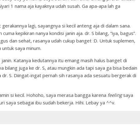
. Nyari 1 nama aja kayaknya udah susah. Ga apa-apa lah ga
gerakannya lagi, sayangnya si kecil anteng aja di dalam sana.
uma kepikiran nanya kondisi janin aja. dr. S bilang, “iya, bagus”.
bagus dan sehat, rasanya udah cukup banget :D. Untuk suplemen,
m untuk saya minum.
 janin. Katanya kedutannya itu emang masih halus banget di
a bilang juga ke dr. S, atau mungkin ada tapi saya ga bisa bedain
 dr. S. Diingat-ingat pernah sih rasanya ada sesuatu bergerak di
lamin si kecil. Hohoho, saya merasa bangga karena
feeling
saya
ri saya sebagai ibu sudah bekerja. Hihi. Lebay ya ^^v.