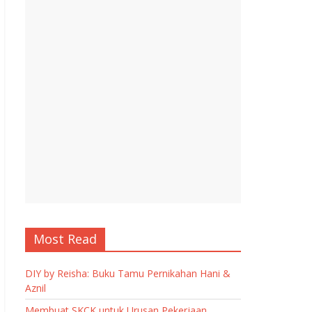
Most Read
DIY by Reisha: Buku Tamu Pernikahan Hani &
Aznil
Membuat SKCK untuk Urusan Pekerjaan