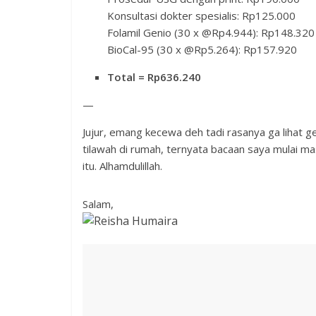
Konsultasi dokter spesialis: Rp125.000
Folamil Genio (30 x @Rp4.944): Rp148.320
BioCal-95 (30 x @Rp5.264): Rp157.920
Total = Rp636.240
—
Jujur, emang kecewa deh tadi rasanya ga lihat g
tilawah di rumah, ternyata bacaan saya mulai m
itu. Alhamdulillah.
Salam,