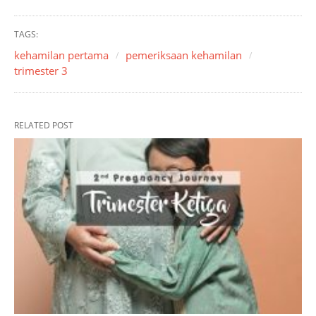
TAGS:
kehamilan pertama
pemeriksaan kehamilan
trimester 3
RELATED POST