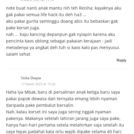
note buat nanti anak mantu nih teh Reisha: kayaknya aku
gak pakai semua life hack itu deh ha3 ...
aku pakai gurita seminggu doang abis itu bebaskan gak
pake korset juga.
nah ... baju kancing depanpun gak nyiapin karena aku
pencinta kaos oblong sebagai pakaian kerajaan : jadi
metodenya ya angkat deh tuh si kaos kalo pas menyusui.
salam sehat
Reply
Siska Dwyta
17 Maret 2023 at 15:26
Haha iya Mbak, baru di persalinan anak ketiga baru saya
pakai popok dewasa dan ternyata emang lebih nyaman
daripada pake pembalut bersalin.
Nah, kalau korset ini saya juga sering nggak nyaman
pakenya. Makanya setelah lahiran jarang juga saya pake,
hanya hari-hari pertama setela melahirkan saja setelah itu
saya lepas padahal kata ortu wajib dipake selama 40 hari.