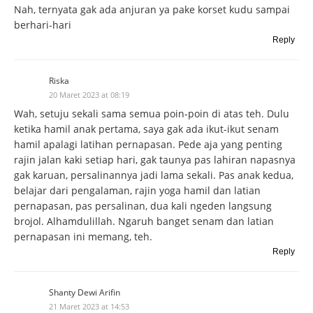
Nah, ternyata gak ada anjuran ya pake korset kudu sampai
berhari-hari
Reply
Riska
20 Maret 2023 at 08:19
Wah, setuju sekali sama semua poin-poin di atas teh. Dulu
ketika hamil anak pertama, saya gak ada ikut-ikut senam
hamil apalagi latihan pernapasan. Pede aja yang penting
rajin jalan kaki setiap hari, gak taunya pas lahiran napasnya
gak karuan, persalinannya jadi lama sekali. Pas anak kedua,
belajar dari pengalaman, rajin yoga hamil dan latian
pernapasan, pas persalinan, dua kali ngeden langsung
brojol. Alhamdulillah. Ngaruh banget senam dan latian
pernapasan ini memang, teh.
Reply
Shanty Dewi Arifin
21 Maret 2023 at 14:53