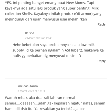
YES. Ini penting banget emang buat New Moms. Tapi
kayaknya ada satu lagi produk yang super penting: Milk
collection Shells. Kayaknya inilah produk (OR armor) yang
melindungi dari ujian menyusui usai melahirkan
Reply
Reisha
2 Maret 2023 at 19:48
Hehe kebetulan saya problemnya selalu low milk
supply, jd ga pernah ngalamin ASI luber2, makanya ga
nulis yg berkaitan dg menyusui di sini :D
Reply
imeldasutarno
3 Maret 2023 at 17:53
Waduh mbak, aku dua kali lahiran normal
semua....daaaaan...udah gak kepikiran ngatur nafas, senam
hamil dll dsb itu. Ya kesakitan ya teriak2 aja pas