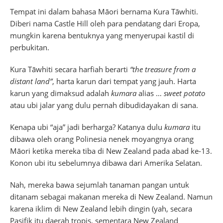
Tempat ini dalam bahasa Māori bernama Kura Tāwhiti.
Diberi nama Castle Hill oleh para pendatang dari Eropa,
mungkin karena bentuknya yang menyerupai kastil di
perbukitan.
Kura Tāwhiti secara harfiah berarti
“the treasure from a
distant land”
, harta karun dari tempat yang jauh. Harta
karun yang dimaksud adalah
kumara
alias …
sweet potato
atau ubi jalar yang dulu pernah dibudidayakan di sana.
Kenapa ubi “aja” jadi berharga? Katanya dulu
kumara
itu
dibawa oleh orang Polinesia nenek moyangnya orang
Māori ketika mereka tiba di New Zealand pada abad ke-13.
Konon ubi itu sebelumnya dibawa dari Amerika Selatan.
Nah, mereka bawa sejumlah tanaman pangan untuk
ditanam sebagai makanan mereka di New Zealand. Namun
karena iklim di New Zealand lebih dingin (yah, secara
Pasifik itu daerah tropis, sementara New Zealand