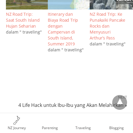
NZ Road Trip:
Itinerary dan
NZ Road Trip: Ke
Saat South Island
Biaya Road Trip
Punakaiki Pancake
Hujan Seharian
dengan
Rocks dan
dalam " traveling"
Campervan di
Menyusuri
South Island,
Arthur’s Pass
Summer 2019
dalam " traveling"
dalam " traveling"
NEXT
4 Life Hack untuk Ibu-Ibu yang Akan Melahirkan »
PREVIOUS
« Review Persalinan di Gedung Baru BWCC Bintaro
NZ Journey
Parenting
Traveling
Blogging