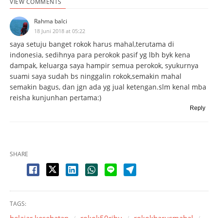
VIEW COMMENTS
Rahma balci
18 Juni 2018 at 05:22
saya setuju banget rokok harus mahal,terutama di
indonesia, sedihnya para perokok pasif yg lbh byk kena
dampak, keluarga saya hampir semua perokok, syukurnya
suami saya sudah bs ninggalin rokok,semakin mahal
semakin bagus, dan jgn ada yg jual ketengan.slm kenal mba
reisha kunjunhan pertama:)
Reply
SHARE
TAGS:
belajar kesehatan
rokok50ribu
rokokharusmahal