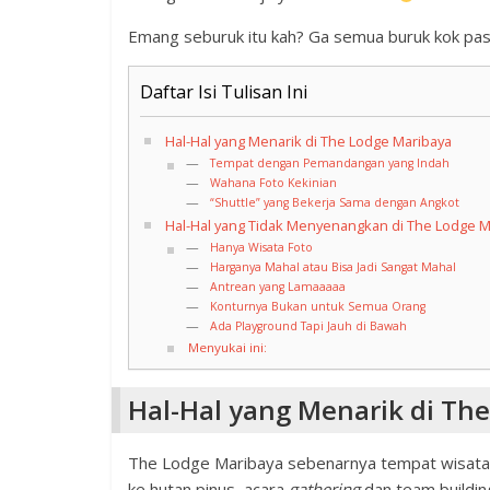
Emang seburuk itu kah? Ga semua buruk kok pastiny
Daftar Isi Tulisan Ini
Hal-Hal yang Menarik di The Lodge Maribaya
Tempat dengan Pemandangan yang Indah
Wahana Foto Kekinian
“Shuttle” yang Bekerja Sama dengan Angkot
Hal-Hal yang Tidak Menyenangkan di The Lodge M
Hanya Wisata Foto
Harganya Mahal atau Bisa Jadi Sangat Mahal
Antrean yang Lamaaaaa
Konturnya Bukan untuk Semua Orang
Ada Playground Tapi Jauh di Bawah
Menyukai ini:
Hal-Hal yang Menarik di Th
The Lodge Maribaya sebenarnya tempat wisata 
ke hutan pinus, acara
gathering
dan team building