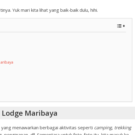
a. Yuk mari kita lihat yang baik-baik dulu, hihi.
aribaya
e Lodge Maribaya
yang menawarkan berbagai aktivitas seperti
camping
,
trekking
, penginapan, dll. Sementara untuk foto-foto itu, kita masuk ke