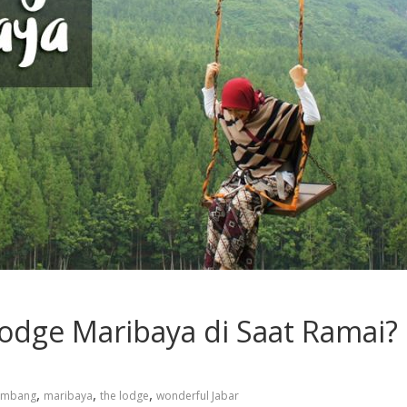
Lodge Maribaya di Saat Ramai?
,
,
,
embang
maribaya
the lodge
wonderful Jabar