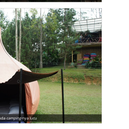
nda
camping
-nya lucu