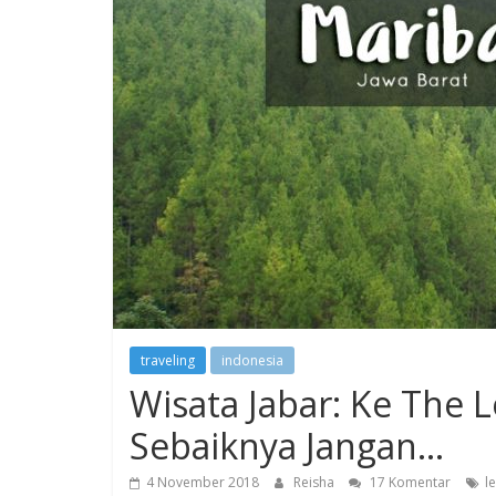
traveling
indonesia
Wisata Jabar: Ke The 
Sebaiknya Jangan…
4 November 2018
Reisha
17 Komentar
l