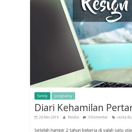
family
pregnancy
Diari Kehamilan Pert
26 Mei 2015
Reisha
0 Komentar
cerita ib
Setelah hampir 2 tahun bekerja di salah satu
sta