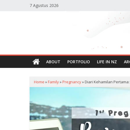
Skip
7 Agustus 2026
to
content
Reisha's
Planet
Blog
Personal
ABOUT
PORTFOLIO
LIFE IN NZ
AR
Reisha
Humaira
Home
»
Family
»
Pregnancy
»
Diari Kehamilan Pertama: