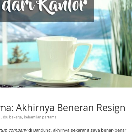
ama: Akhirnya Beneran Resign
,
,
u
ibu bekerja
kehamilan pertama
rtup company
di Bandung, akhirnya sekarang saya benar-benar