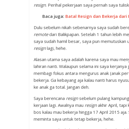
resign
. Perihal pekerjaan saya pernah saya tuli
Baca juga:
Batal Resign dan Bekerja dar
Dulu sebelum nikah sebenarnya saya sudah ber
remote
dari Balikpapan. Setelah 1 tahun lebih 
saya sudah hamil besar, saya pun memutuskan 
resign
lagi, hehe.
Alasan utama saya adalah karena saya mau menyia
lahiran nanti. Walaupun selama ini saya kerjanya
membagi fokus antara mengurus anak (anak perta
bekerja. Ga kebayang aja kalau nanti harus nyusu
ke anak ga total. Jangan deh.
Saya berencana
resign
sebelum pulang kampung.
kerjaan lagi. Awalnya mau
resign
akhir April, tap
bos kalau mau bekerja hingga 17 April 2015 aja. S
meminta saya untuk tetap bekerja, hehe.