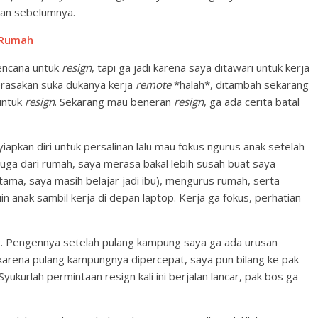
skan sebelumnya.
i Rumah
encana untuk
resign
, tapi ga jadi karena saya ditawari untuk kerja
merasakan suka dukanya kerja
remote
*halah*, ditambah sekarang
untuk
resign
. Sekarang mau beneran
resign
, ga ada cerita batal
pkan diri untuk persalinan lalu mau fokus ngurus anak setelah
 juga dari rumah, saya merasa bakal lebih susah buat saya
ma, saya masih belajar jadi ibu), mengurus rumah, serta
in anak sambil kerja di depan laptop. Kerja ga fokus, perhatian
 Pengennya setelah pulang kampung saya ga ada urusan
i karena pulang kampungnya dipercepat, saya pun bilang ke pak
yukurlah permintaan resign kali ini berjalan lancar, pak bos ga