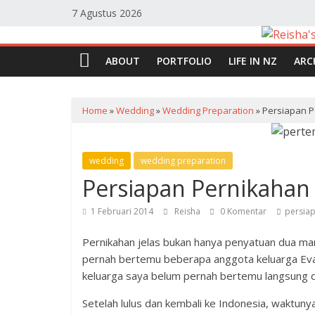
Skip
7 Agustus 2026
to
content
Reisha's
ABOUT
PORTFOLIO
LIFE IN NZ
ARC
Planet
Home
»
Wedding
»
Wedding Preparation
»
Persiapan P
Blog
Personal
Reisha
wedding
wedding preparation
Humaira
Persiapan Pernikahan
1 Februari 2014
Reisha
0 Komentar
persia
Pernikahan jelas bukan hanya penyatuan dua man
pernah bertemu beberapa anggota keluarga Evan
keluarga saya belum pernah bertemu langsung 
Setelah lulus dan kembali ke Indonesia, waktunya