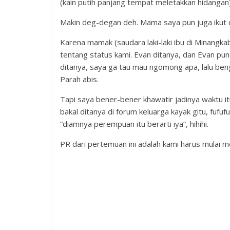
(kain putih panjang tempat meletakkan hidangan)
Makin deg-degan deh. Mama saya pun juga ikut d
Karena mamak (saudara laki-laki ibu di Minangka
tentang status kami. Evan ditanya, dan Evan pu
ditanya, saya ga tau mau ngomong apa, lalu be
Parah abis.
Tapi saya bener-bener khawatir jadinya waktu i
bakal ditanya di forum keluarga kayak gitu, fufu
“diamnya perempuan itu berarti iya”, hihihi.
PR dari pertemuan ini adalah kami harus mulai m