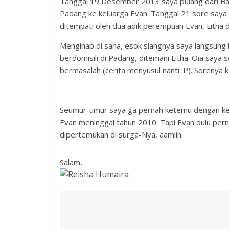
Tanggal 19 Desember 2013 saya pulang dari B
Padang ke keluarga Evan. Tanggal 21 sore say
ditempati oleh dua adik perempuan Evan, Litha d
Menginap di sana, esok siangnya saya langsung
berdomisili di Padang, ditemani Litha. Oia saya
bermasalah (cerita menyusul nanti :P). Sorenya
–
Seumur-umur saya ga pernah ketemu dengan ke
Evan meninggal tahun 2010. Tapi Evan dulu per
dipertemukan di surga-Nya, aamiin.
Salam,