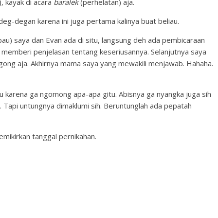
, kayak di acara
baralek
(perhelatan) aja.
eg-degan karena ini juga pertama kalinya buat beliau.
bau) saya dan Evan ada di situ, langsung deh ada pembicaraan
n memberi penjelasan tentang keseriusannya. Selanjutnya saya
ngong aja. Akhirnya mama saya yang mewakili menjawab. Hahaha.
tu karena ga ngomong apa-apa gitu. Abisnya ga nyangka juga sih
fu. Tapi untungnya dimaklumi sih. Beruntunglah ada pepatah
emikirkan tanggal pernikahan.