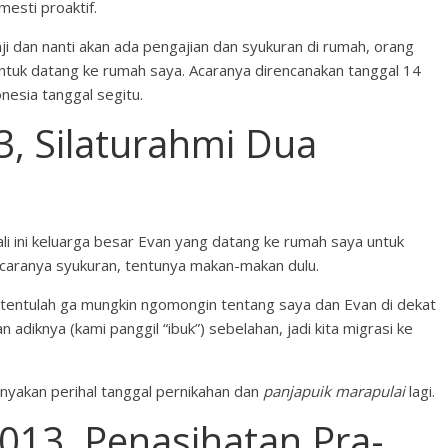
mesti proaktif.
aji dan nanti akan ada pengajian dan syukuran di rumah, orang
ntuk datang ke rumah saya. Acaranya direncanakan tanggal 14
esia tanggal segitu.
, Silaturahmi Dua
li ini keluarga besar Evan yang datang ke rumah saya untuk
acaranya syukuran, tentunya makan-makan dulu.
 tentulah ga mungkin ngomongin tentang saya dan Evan di dekat
diknya (kami panggil “ibuk”) sebelahan, jadi kita migrasi ke
anyakan perihal tanggal pernikahan dan
panjapuik marapulai
lagi.
13, Penasihatan Pra-