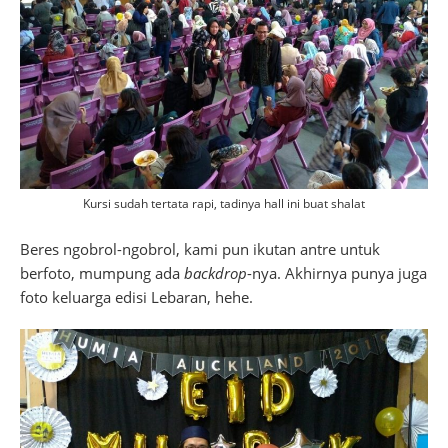
Kursi sudah tertata rapi, tadinya hall ini buat shalat
Beres ngobrol-ngobrol, kami pun ikutan antre untuk
berfoto, mumpung ada
backdrop
-nya. Akhirnya punya juga
foto keluarga edisi Lebaran, hehe.