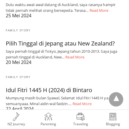
Dulu waktu awal-awal datang di Auckland, saya rasanya hampir
tidak pernah melihat orang bersepeda. Terasa…
Read More
25 Mei 2024
FAMILY STORY
Pilih Tinggal di Jepang atau New Zealand?
Saya pernah tinggal di Tokyo, Jepang tahun 2010-2013. Saya juga
pernah tinggal di Auckland, New…
Read More
20 Mei 2024
FAMILY STORY
Idul Fitri 1445 H (2024) di Bintaro
Mumpung masih bulan Syawal, Selamat Idul Fitri 1445 H ya
semuanyaaa. Minal aidin wal faidzin.…
Read More
22 April 2024
NZ Journey
Parenting
Traveling
Blogging
FAMILY STORY