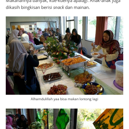
Makanannya banyak, kue-kuenya apalagi. Anak-anak juga
dikasih bingkisan berisi
snack
dan mainan.
Alhamdulillah yaa bisa makan lontong lagi