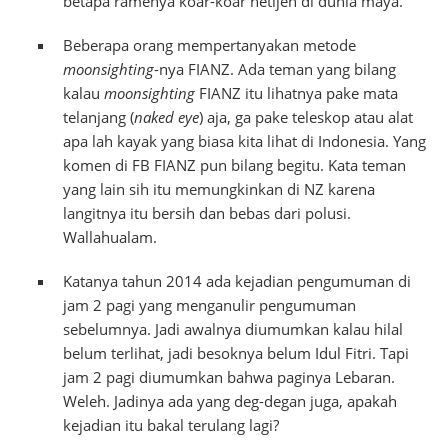
betapa ramenya koar-koar netijen di dunia maya.
Beberapa orang mempertanyakan metode
moonsighting
-nya FIANZ. Ada teman yang bilang
kalau
moonsighting
FIANZ itu lihatnya pake mata
telanjang (
naked eye
) aja, ga pake teleskop atau alat
apa lah kayak yang biasa kita lihat di Indonesia. Yang
komen di FB FIANZ pun bilang begitu. Kata teman
yang lain sih itu memungkinkan di NZ karena
langitnya itu bersih dan bebas dari polusi.
Wallahualam.
Katanya tahun 2014 ada kejadian pengumuman di
jam 2 pagi yang menganulir pengumuman
sebelumnya. Jadi awalnya diumumkan kalau hilal
belum terlihat, jadi besoknya belum Idul Fitri. Tapi
jam 2 pagi diumumkan bahwa paginya Lebaran.
Weleh. Jadinya ada yang deg-degan juga, apakah
kejadian itu bakal terulang lagi?