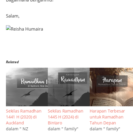
Salam,
Related
Sekilas Ramadhan
Sekilas Ramadhan
Harapan Terbesar
1441 H (2020) di
1445 H (2024) di
untuk Ramadhan
Auckland
Bintaro
Tahun Depan
dalam " NZ
dalam " family"
dalam " family"