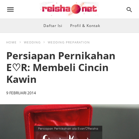
Daftar Isi
Profil & Kontak
HOME
WEDDING
WEDDING PREPARATION
Persiapan Pernikahan
E♡R: Membeli Cincin
Kawin
9 FEBRUARI 2014