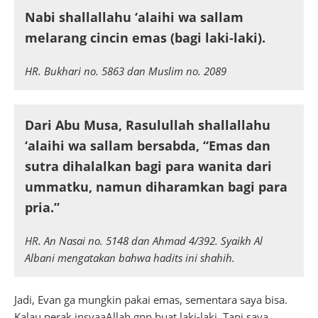
Nabi shallallahu ‘alaihi wa sallam
melarang cincin emas (bagi laki-laki).
HR. Bukhari no. 5863 dan Muslim no. 2089
Dari Abu Musa, Rasulullah shallallahu
‘alaihi wa sallam bersabda, “Emas dan
sutra dihalalkan bagi para wanita dari
ummatku, namun diharamkan bagi para
pria.”
HR. An Nasai no. 5148 dan Ahmad 4/392. Syaikh Al
Albani mengatakan bahwa hadits ini shahih.
Jadi, Evan ga mungkin pakai emas, sementara saya bisa.
Kalau perak insyaaAllah gpp buat laki-laki. Tapi saya