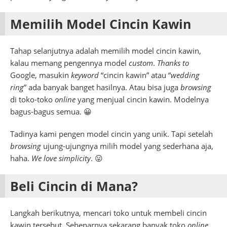
Memilih Model Cincin Kawin
Tahap selanjutnya adalah memilih model cincin kawin,
kalau memang pengennya model
custom
.
Thanks to
Google, masukin
keyword
“cincin kawin” atau “
wedding
ring
” ada banyak banget hasilnya. Atau bisa juga
browsing
di toko-toko
online
yang menjual cincin kawin. Modelnya
bagus-bagus semua. 😀
Tadinya kami pengen model cincin yang unik. Tapi setelah
browsing
ujung-ujungnya milih model yang sederhana aja,
haha.
We love simplicity
. 😛
Beli Cincin di Mana?
Langkah berikutnya, mencari toko untuk membeli cincin
kawin tersebut. Sebenarnya sekarang banyak toko
online