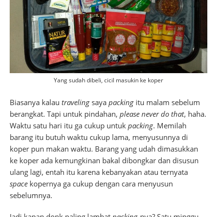
Yang sudah dibeli, cicil masukin ke koper
Biasanya kalau
traveling
saya
packing
itu malam sebelum
berangkat. Tapi untuk pindahan,
please never do that
, haha.
Waktu satu hari itu ga cukup untuk
packing
. Memilah
barang itu butuh waktu cukup lama, menyusunnya di
koper pun makan waktu. Barang yang udah dimasukkan
ke koper ada kemungkinan bakal dibongkar dan disusun
ulang lagi, entah itu karena kebanyakan atau ternyata
space
kopernya ga cukup dengan cara menyusun
sebelumnya.
Jadi kapan donk paling lambat
packing
-nya? Satu minggu