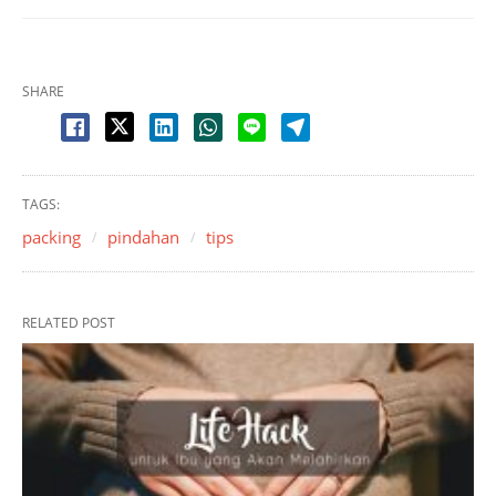
SHARE
TAGS:
packing
pindahan
tips
RELATED POST