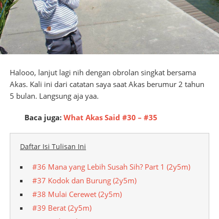
Halooo, lanjut lagi nih dengan obrolan singkat bersama
Akas. Kali ini dari catatan saya saat Akas berumur 2 tahun
5 bulan. Langsung aja yaa.
Baca juga:
What Akas Said #30 – #35
Daftar Isi Tulisan Ini
#36 Mana yang Lebih Susah Sih? Part 1 (2y5m)
#37 Kodok dan Burung (2y5m)
#38 Mulai Cerewet (2y5m)
#39 Berat (2y5m)