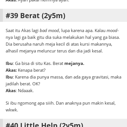
#39 Berat (2y5m)
Saat itu Akas lagi
bad mood
, lupa karena apa. Kalau
mood
-
nya lagi ga baik gitu dia suka melakukan hal yang ga biasa.
Dia berusaha naruh meja kecil di atas kursi makannya,
alhasil mejanya meluncur terus dan dia jadi kesal.
Ibu
: Ga bisa di situ Kas. Berat
mejanya.
Akas:
Kenapa berat?
Ibu
: Karena dia punya massa, dan ada gaya gravitasi, maka
jadilah berat. OK?
Akas
: Ndaaak.
Si ibu ngomong apa siiih. Dan anaknya pun makin kesal,
wkwk.
#40 Little Help (2y5m)