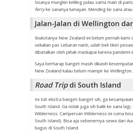
Sisanya mungkin keliling pulau sama main di panta
ferry
ke sananya lumayan. Mending ke sana atau k
Jalan-Jalan di Wellington da
Ibukotanya New Zealand ini belum pernah kami d
sekalian pas Lebaran nanti, udah beli tiket pesa
dibatalkan oleh pihak maskapai karena pandemi in
Saya berharap banget masih dikasih kesempatan k
New Zealand kalau belum mampir ke Wellington.
Road Trip
di South Island
Ini tuh ekstra banget-banget sih, ga kesampaia
South Island. Ga nolak juga sih balik ke sana lag
Wilderness. Campervan Wilderness ini cuma bisa d
South Island). Bisa aja sebenernya sewa dari 
bagus di South Island.