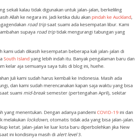
sekali kalau tidak digunakan untuk jalan-jalan, berkeliling
h Allah ke negara ini. Jadi ketika dulu akan
pindah ke Auckland
,
engagendakan
road trip
saat suami ada kesempatan libur. Kami
 tambahan supaya
road trip
tidak mengurangi tabungan yang
ah kami udah dikasih kesempatan beberapa kali jalan-jalan di
ga
South Island
yang lebih indah itu. Banyak pengalaman baru dan
m kelar aja semuanya saya tulis di blog ini, huehe.
gahan Juli kami sudah harus kembali ke Indonesia. Masih ada
ngi, dan kami sudah merencanakan kapan saja waktu yang bisa
 saat suami
mid-break
semester (pertengahan April), sekitar
lah yang menentukan. Dengan adanya pandemi
COVID-19
ini dan
uk melakukan
lockdown
, otomatis tidak ada yang bisa jalan-jalan.
kup ketat. Jalan-jalan ke luar kota baru diperbolehkan jika New
aat ini kondisinya masih di
alert level
3.