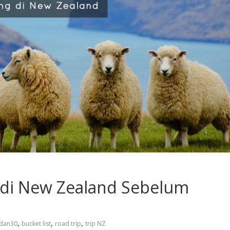
an di New Zealand Sebelum
,
,
,
dan30
bucket list
road trip
trip NZ