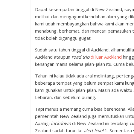
Dapat kesempatan tinggal di New Zealand, sayang 
melihat dan mengagumi keindahan alam yang dikasi
kami udah membayangkan bahwa kami akan m
menabung, berhemat, dan mencari pemasukan
tidak boleh diganggu gugat.
Sudah satu tahun tinggal di Auckland, alhamdulill
Auckland ataupun
road trip
di luar Auckland
hing
kenangan manis selama jalan-jalan itu. Cuma belu
Tahun ini kalau tidak ada aral melintang, perten
beberapa tempat yang belum sempat kami kunju
kami gunakan untuk jalan-jalan. Masih ada waktu
Lebaran, dan sebelum pulang.
Tapi manusia memang cuma bisa berencana, Al
pemerintah New Zealand juga memutuskan unt
Apalagi
lockdown
di New Zealand ini terbilang cu
Zealand sudah turun ke
alert level
1. Sementara s