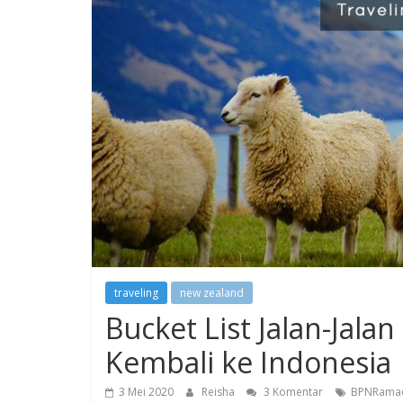
traveling
new zealand
Bucket List Jalan-Jal
Kembali ke Indonesia
3 Mei 2020
Reisha
3 Komentar
BPNRama