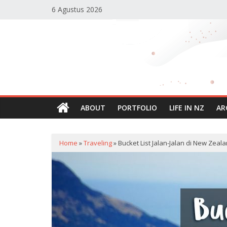
Skip
6 Agustus 2026
to
content
Reisha's
Planet
Blog
Personal
ABOUT
PORTFOLIO
LIFE IN NZ
AR
Reisha
Humaira
Home
»
Traveling
»
Bucket List Jalan-Jalan di New Zea