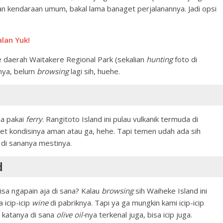
n kendaraan umum, bakal lama banaget perjalanannya. Jadi opsi
alan Yuk!
 daerah Waitakere Regional Park (sekalian
hunting
foto di
anya, belum
browsing
lagi sih, huehe.
na pakai
ferry
. Rangitoto Island ini pulau vulkanik termuda di
get kondisinya aman atau ga, hehe. Tapi temen udah ada sih
 di sananya mestinya.
d
Bisa ngapain aja di sana? Kalau
browsing
sih Waiheke Island ini
 icip-icip
wine
di pabriknya. Tapi ya ga mungkin kami icip-icip
 katanya di sana
olive oil-
nya terkenal juga, bisa icip juga.