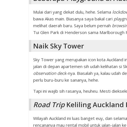
Mulai dari yang dekat dulu, hehe. Selama
lockdo
bawa Akas main. Biasanya saya bakal cari
playg
melihat daerah baru. Saya belum pernah
browsi
Tui Glen Park di Henderson sama Marlborough Pa
Naik Sky Tower
Sky Tower yang merupakan icon kota Auckland in
jalan di depan apartemen sih udah kelihatan si S
observation deck
-nya. Biasalah ya, kalau udah d
perlu buru-buru ke sananya, hehe.
Tapi ini wajib sih rasanya, heuheu. Mesti diekseku
Road Trip
Keliling Auckland
Wilayah Auckland ini luas banget euy, dan selama 
rencananya mau rental mobil untuk jalan-jalan k