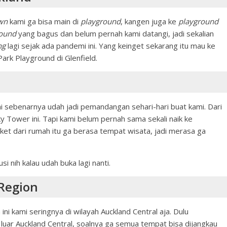
wn
kami ga bisa main di
playground
, kangen juga ke
playground
round
yang bagus dan belum pernah kami datangi, jadi sekalian
ng
lagi sejak ada pandemi ini. Yang keinget sekarang itu mau ke
rk Playground di Glenfield.
i sebenarnya udah jadi pemandangan sehari-hari buat kami. Dari
ky Tower ini. Tapi kami belum pernah sama sekali naik ke
eket dari rumah itu ga berasa tempat wisata, jadi merasa ga
si nih kalau udah buka lagi nanti.
 Region
ini kami seringnya di wilayah Auckland Central aja. Dulu
e luar Auckland Central, soalnya ga semua tempat bisa dijangkau