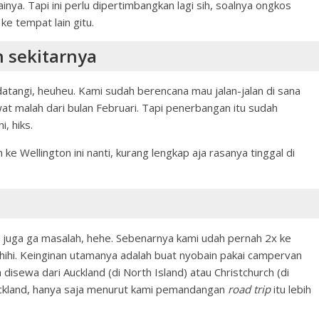
inya. Tapi ini perlu dipertimbangkan lagi sih, soalnya ongkos
e tempat lain gitu.
n sekitarnya
atangi, heuheu. Kami sudah berencana mau jalan-jalan di sana
wat malah dari bulan Februari. Tapi penerbangan itu sudah
i, hiks.
e Wellington ini nanti, kurang lengkap aja rasanya tinggal di
n juga ga masalah, hehe. Sebenarnya kami udah pernah 2x ke
i, hihi. Keinginan utamanya adalah buat nyobain pakai campervan
isewa dari Auckland (di North Island) atau Christchurch (di
Auckland, hanya saja menurut kami pemandangan
road trip
itu lebih